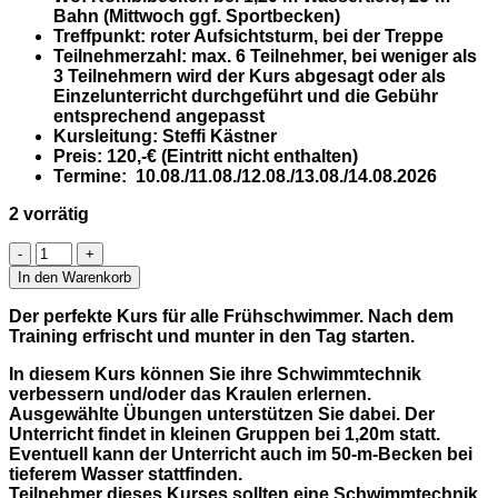
Bahn (Mittwoch ggf. Sportbecken)
Treffpunkt:
roter Aufsichtsturm, bei der Treppe
Teilnehmerzahl:
max. 6 Teilnehmer, bei weniger als
3 Teilnehmern wird der Kurs abgesagt oder als
Einzelunterricht durchgeführt und die Gebühr
entsprechend angepasst
Kursleitung:
Steffi Kästner
Preis:
120,-€ (Eintritt nicht enthalten)
Termine:
10.08./11.08./12.08./13.08./14.08.2026
2 vorrätig
TÜBINGEN
FREIBAD
In den Warenkorb
Frühschwimmerkurs
Erwachsene​
Der perfekte Kurs für alle Frühschwimmer. Nach dem
Menge
Training erfrischt und munter in den Tag starten.
In diesem Kurs können Sie ihre Schwimmtechnik
verbessern und/oder das Kraulen erlernen.
Ausgewählte Übungen unterstützen Sie dabei. Der
Unterricht findet in kleinen Gruppen bei 1,20m statt.
Eventuell kann der Unterricht auch im 50-m-Becken bei
tieferem Wasser stattfinden.
Teilnehmer dieses Kurses sollten eine Schwimmtechnik