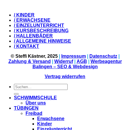
/ KINDER
/ ERWACHSENE
/ EINZELUNTERRICHT
/ KURSBESCHREIBUNG
/ HALLENBÄDER
/ ALLGEMEINE HINWEISE
/ KONTAKT
© Steffi Kästner, 2025
|
Impressum
|
Datenschutz
|
Zahlung & Versand
|
Widerruf
|
AGB
|
Werbeagentur
Balingen – SEO & Webdesign
Vertrag widerrufen
Suchen
nach:
SCHWIMMSCHULE
Über uns
TÜBINGEN
Freibad
Erwachsene
Kinder
Einzelunterricht