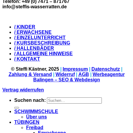
Telefon: +49 (0) 7471 – 871767
info@steffis-wasserratten.de
/ KINDER
/ ERWACHSENE
/ EINZELUNTERRICHT
/ KURSBESCHREIBUNG
/ HALLENBÄDER
/ ALLGEMEINE HINWEISE
/ KONTAKT
© Steffi Kästner, 2025
|
Impressum
|
Datenschutz
|
Zahlung & Versand
|
Widerruf
|
AGB
|
Werbeagentur
Balingen – SEO & Webdesign
Vertrag widerrufen
Suchen nach:
SCHWIMMSCHULE
Über uns
TÜBINGEN
Freibad
Erwachsene