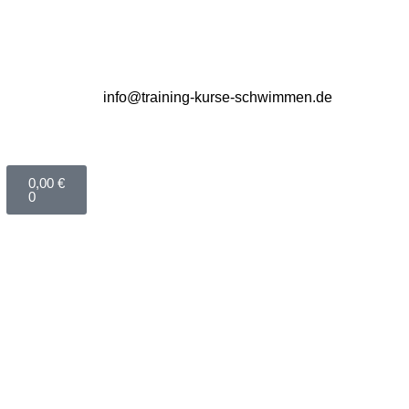
info@training-kurse-schwimmen.de
0,00
€
0