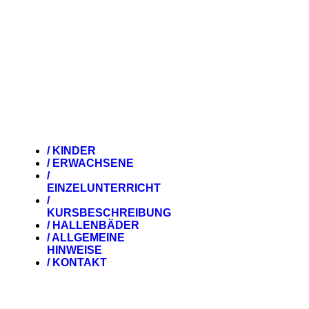
/ KINDER
/ ERWACHSENE
/
EINZELUNTERRICHT
/
KURSBESCHREIBUNG
/ HALLENBÄDER
/ ALLGEMEINE
HINWEISE
/ KONTAKT