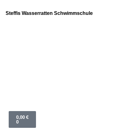
Steffis Wasserratten Schwimmschule
0,00
€
0