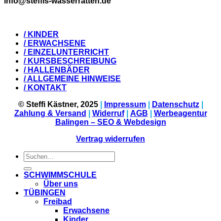
info@steffis-wasserratten.de
/ KINDER
/ ERWACHSENE
/ EINZELUNTERRICHT
/ KURSBESCHREIBUNG
/ HALLENBÄDER
/ ALLGEMEINE HINWEISE
/ KONTAKT
© Steffi Kästner, 2025
|
Impressum
|
Datenschutz
|
Zahlung & Versand
|
Widerruf
|
AGB
|
Werbeagentur
Balingen – SEO & Webdesign
Vertrag widerrufen
Suchen
nach:
SCHWIMMSCHULE
Über uns
TÜBINGEN
Freibad
Erwachsene
Kinder