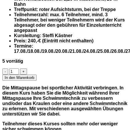
Bahn
Treffpunkt:
roter Aufsichtsturm, bei der Treppe
Teilnehmerzahl:
max.
6
Teilnehmer, mind. 3
Teilnehmer, bei weniger Teilnehmern wird der Kurs
abgesagt oder den gebühren für Einzelunterricht
angepasst
Kursleitung:
Steffi Kästner
Preis:
240,-€ (Eintritt nicht enthalten)
Termine:
17.08.
/
18.08./19.08./20.08./21.08./24.08./25.08./26.08./2
5 vorrätig
TÜBINGEN
FREIBAD
In den Warenkorb
Schwimmen
in
Die Mittagspause bei sportlicher Aktivität verbringen. In
der
diesem Kurs haben Sie die Möglichkeit während Ihrer
Mittagspause
Mittagspause Ihre Schwimmtechnik zu verbessern
Menge
und/oder das Kraulen oder eine andere Schwimmtechnik
zu erlernen. Mit verschiedenen ausgewählten Übungen
unterstützen wir Sie dabei.
Teilnehmer dieses Kurses sollten mehr oder weniger
sicher schwimmen können.