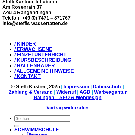
Steffi Kästner, Inhaberin
Am Rosenrain 37
72414 Rangendingen
Telefon: +49 (0) 7471 – 871767
info@steffis-wasserratten.de
/ KINDER
/ ERWACHSENE
/ EINZELUNTERRICHT
/ KURSBESCHREIBUNG
/ HALLENBÄDER
/ ALLGEMEINE HINWEISE
/ KONTAKT
© Steffi Kästner, 2025
|
Impressum
|
Datenschutz
|
Zahlung & Versand
|
Widerruf
|
AGB
|
Werbeagentur
Balingen – SEO & Webdesign
Vertrag widerrufen
Suchen
nach:
SCHWIMMSCHULE