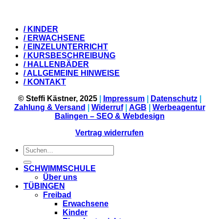
/ KINDER
/ ERWACHSENE
/ EINZELUNTERRICHT
/ KURSBESCHREIBUNG
/ HALLENBÄDER
/ ALLGEMEINE HINWEISE
/ KONTAKT
© Steffi Kästner, 2025
|
Impressum
|
Datenschutz
|
Zahlung & Versand
|
Widerruf
|
AGB
|
Werbeagentur
Balingen – SEO & Webdesign
Vertrag widerrufen
Suchen
nach:
SCHWIMMSCHULE
Über uns
TÜBINGEN
Freibad
Erwachsene
Kinder