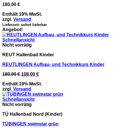
180,00
€
Enthält 19% MwSt.
zzgl.
Versand
Lieferzeit: sofort lieferbar
Angebot!
Schnellansicht
Nicht vorrätig
REUT Hallenbad Kinder
REUTLINGEN Aufbau- und Technikkurs Kinder
Ursprünglicher
Aktueller
180,00
€
108,00
€
Preis
Preis
Enthält 19% MwSt.
war:
ist:
zzgl.
Versand
180,00 €
108,00 €.
Schnellansicht
Nicht vorrätig
TÜ Hallenbad Nord (Kinder)
TÜBINGEN swimstar grün