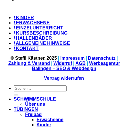
/ KINDER
/ ERWACHSENE
/ EINZELUNTERRICHT
/ KURSBESCHREIBUNG
/ HALLENBÄDER
/ ALLGEMEINE HINWEISE
/ KONTAKT
© Steffi Kästner, 2025
|
Impressum
|
Datenschutz
|
Zahlung & Versand
|
Widerruf
|
AGB
|
Werbeagentur
Balingen – SEO & Webdesign
Vertrag widerrufen
Suchen
nach:
SCHWIMMSCHULE
Über uns
TÜBINGEN
Freibad
Erwachsene
Kinder