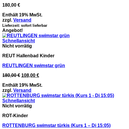
180,00
€
Enthält 19% MwSt.
zzgl.
Versand
Lieferzeit: sofort lieferbar
Angebot!
Schnellansicht
Nicht vorrätig
REUT Hallenbad Kinder
REUTLINGEN swimstar grün
Ursprünglicher
Aktueller
180,00
€
108,00
€
Preis
Preis
Enthält 19% MwSt.
war:
ist:
zzgl.
Versand
180,00 €
108,00 €.
Schnellansicht
Nicht vorrätig
ROT-Kinder
ROTTENBURG swimstar türkis (Kurs 1 – Di 15:05)