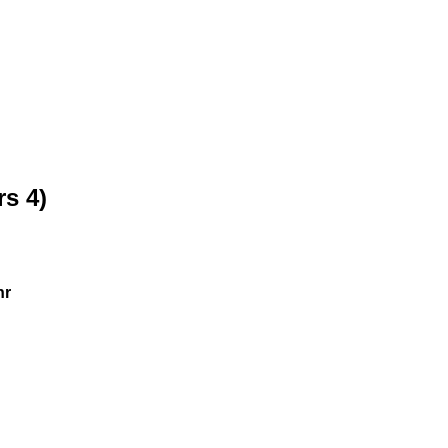
s 4)
hr