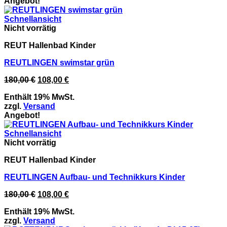
Angebot!
Schnellansicht
Nicht vorrätig
REUT Hallenbad Kinder
REUTLINGEN swimstar grün
Ursprünglicher
Aktueller
180,00
€
108,00
€
Preis
Preis
Enthält 19% MwSt.
war:
ist:
zzgl.
Versand
180,00 €
108,00 €.
Angebot!
Schnellansicht
Nicht vorrätig
REUT Hallenbad Kinder
REUTLINGEN Aufbau- und Technikkurs Kinder
Ursprünglicher
Aktueller
180,00
€
108,00
€
Preis
Preis
Enthält 19% MwSt.
war:
ist:
zzgl.
Versand
180,00 €
108,00 €.