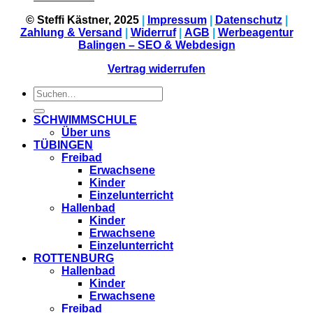
© Steffi Kästner, 2025
|
Impressum
|
Datenschutz
|
Zahlung & Versand
|
Widerruf
|
AGB
|
Werbeagentur
Balingen – SEO & Webdesign
Vertrag widerrufen
Suchen
nach:
SCHWIMMSCHULE
Über uns
TÜBINGEN
Freibad
Erwachsene
Kinder
Einzelunterricht
Hallenbad
Kinder
Erwachsene
Einzelunterricht
ROTTENBURG
Hallenbad
Kinder
Erwachsene
Freibad